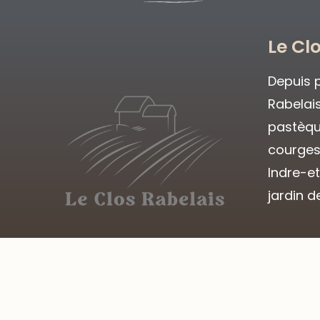
Le Cl
Depuis p
Rabelai
pastèqu
courges
Indre-e
jardin d