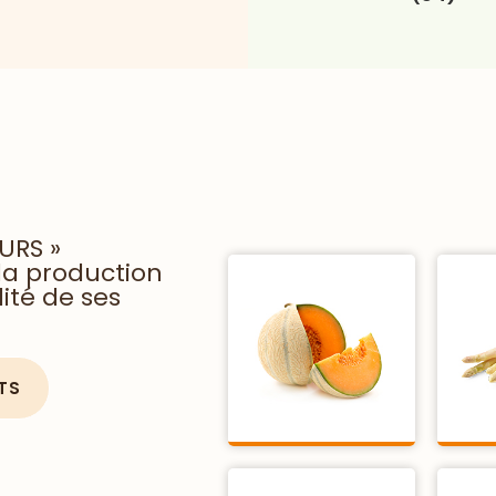
URS »
la production
ité de ses
TS