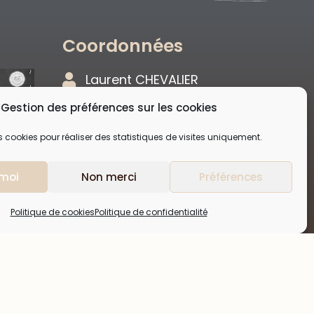
Coordonnées
Laurent CHEVALIER
les Bregeolles 37500 La
Gestion des préférences sur les cookies
Roche Clermault
s cookies pour réaliser des statistiques de visites uniquement.
02 47 95 83 50
Réalisation
 moi
Non merci
Préférences
Politique de cookies
Politique de confidentialité
Agence de communication