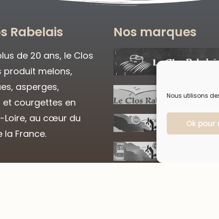
os Rabelais
Nos marques
lus de 20 ans, le Clos
s produit melons,
es, asperges,
Nous utilisons de
 et courgettes en
t-Loire, au cœur du
Ok pour
e la France.