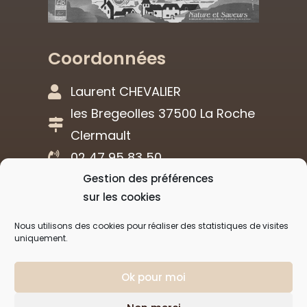
Coordonnées
Laurent CHEVALIER
les Bregeolles 37500 La Roche
Clermault
02 47 95 83 50
Gestion des préférences
Réalisation
sur les cookies
Nous utilisons des cookies pour réaliser des statistiques de visites
uniquement.
Agence de communication
Ok pour moi