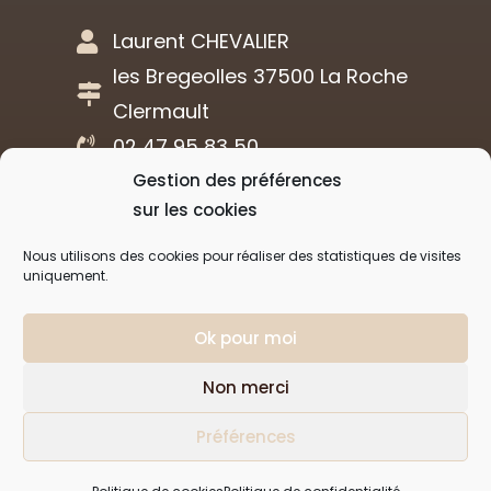
Laurent CHEVALIER
les Bregeolles 37500 La Roche
Clermault
02 47 95 83 50
Gestion des préférences
Réalisation
sur les cookies
Nous utilisons des cookies pour réaliser des statistiques de visites
uniquement.
Agence de communication
Ok pour moi
Non merci
Préférences
Plan de site
Mentions légales
Politique de confidentialité